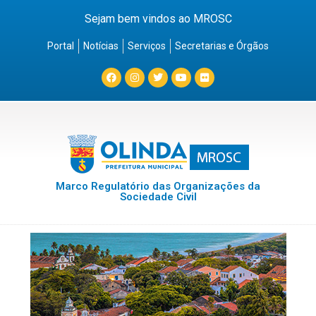
Sejam bem vindos ao MROSC
Portal
Notícias
Serviços
Secretarias e Órgãos
Marco Regulatório das Organizações da
Sociedade Civil