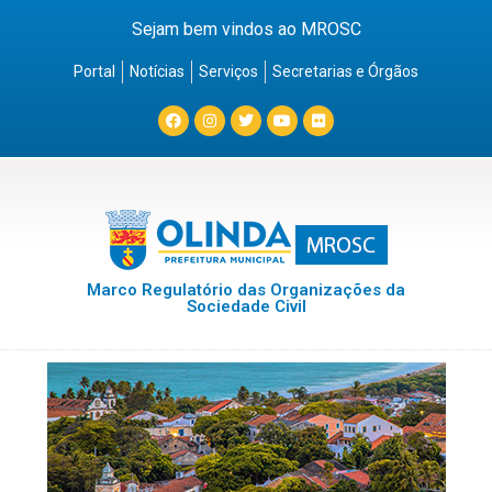
Sejam bem vindos ao MROSC
Portal
Notícias
Serviços
Secretarias e Órgãos
Marco Regulatório das Organizações da
Sociedade Civil