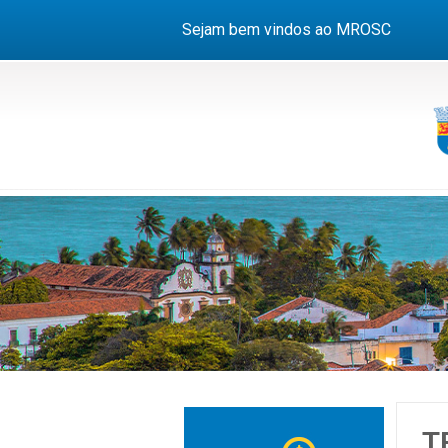
Sejam bem vindos ao MROSC
T