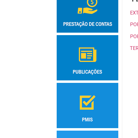
EX
POR
POR
TE